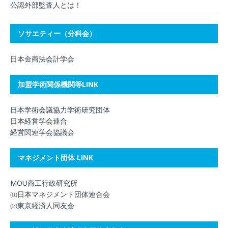
公認外部監査人とは！
ソサエティー（分科会）
日本金商法会計学会
加盟学術関係機関等LINK
日本学術会議協力学術研究団体
日本経営学会連合
経営関連学会協議会
マネジメント団体 LINK
MOU商工行政研究所
㈳日本マネジメント団体連合会
㈶東京経済人同友会