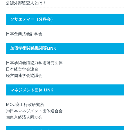
公認外部監査人とは！
ソサエティー（分科会）
日本金商法会計学会
加盟学術関係機関等LINK
日本学術会議協力学術研究団体
日本経営学会連合
経営関連学会協議会
マネジメント団体 LINK
MOU商工行政研究所
㈳日本マネジメント団体連合会
㈶東京経済人同友会